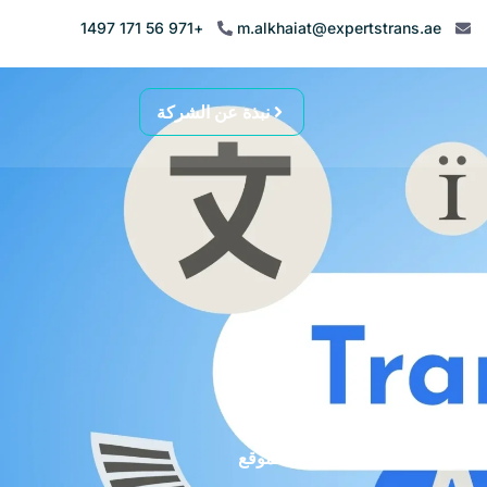
+971 56 171 1497
m.alkhaiat@expertstrans.ae
نبذة عن الشركة
ل
الخدمات
تعريب الموقع